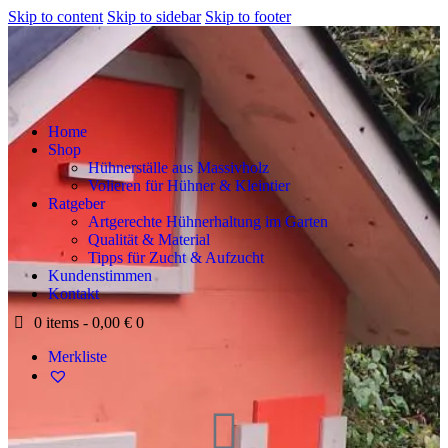
Skip to content
Skip to sidebar
Skip to footer
Home
Shop
Hühnerställe aus Massivholz
Volieren für Hühner & Kleintier
Ratgeber
Artgerechte Hühnerhaltung im Garten
Qualität & Material
Tipps für Zucht & Aufzucht
Kundenstimmen
Kontakt
0 items
-
0,00 €
0
Merkliste