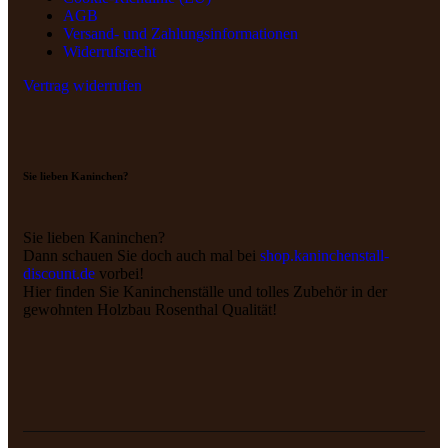
AGB
Versand- und Zahlungs­informationen
Widerrufsrecht
Vertrag widerrufen
Sie lieben Kaninchen?
Sie lieben Kaninchen?
Dann schauen Sie doch auch mal bei
shop.kaninchenstall-
discount.de
vorbei!
Hier finden Sie Kaninchenställe und tolles Zubehör in der
gewohnten Holzbau Rosenthal Qualität!