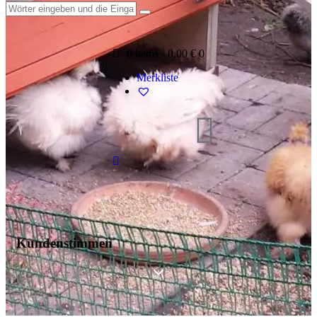
0 items
-
0,00 €
0
Merkliste
Kundenstimmen