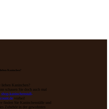
 lieben Kaninchen?
e lieben Kaninchen?
nn schauen Sie doch auch mal
i
shop.kaninchenstall-
scount.de
vorbei!
er finden Sie Kaninchenställe und
lles Zubehör in der gewohnten