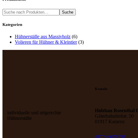
Suche
Kategorien
Hühnerställe aus Massivholz
(6)
Volieren für Hühner & Kleintier
(3)
Kontakt
Holzbau Rosenthal
individuelle und artgerechte
Güterbahnhofstr. 50
Hühnerställe
01917 Kamenz
0172 / 9079796