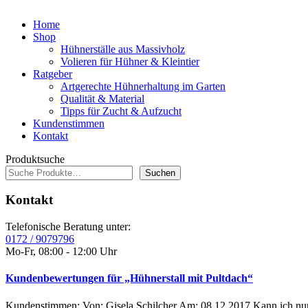
Home
Shop
Hühnerställe aus Massivholz
Volieren für Hühner & Kleintier
Ratgeber
Artgerechte Hühnerhaltung im Garten
Qualität & Material
Tipps für Zucht & Aufzucht
Kundenstimmen
Kontakt
Produktsuche
Suchen
Kontakt
Telefonische Beratung unter:
0172 / 9079796
Mo-Fr, 08:00 - 12:00 Uhr
Kundenbewertungen für „Hühnerstall mit Pultdach“
Kundenstimmen: Von: Gisela Schilcher Am: 08.12.2017 Kann ich nur