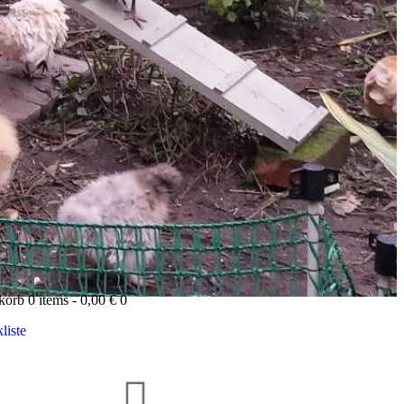
korb
0 items
-
0,00 €
0
liste