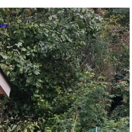
s
-
0,00 €
0
liste