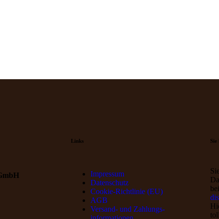
Links
Sie
Si
Impressum
 GmbH
Da
Datenschutz
be
Cookie-Richtlinie (EU)
di
AGB
Hi
Versand- und Zahlungs­
to
informationen