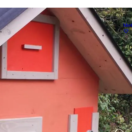
0 item
Merk