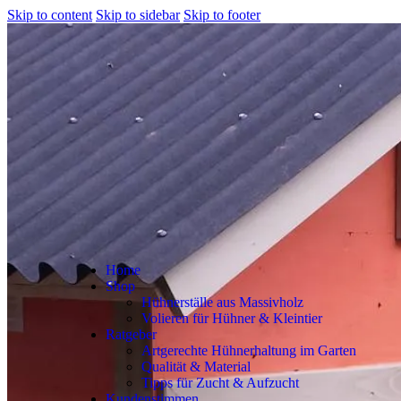
Skip to content
Skip to sidebar
Skip to footer
Home
Shop
Hühnerställe aus Massivholz
Volieren für Hühner & Kleintier
Ratgeber
Artgerechte Hühnerhaltung im Garten
Qualität & Material
Tipps für Zucht & Aufzucht
Kundenstimmen