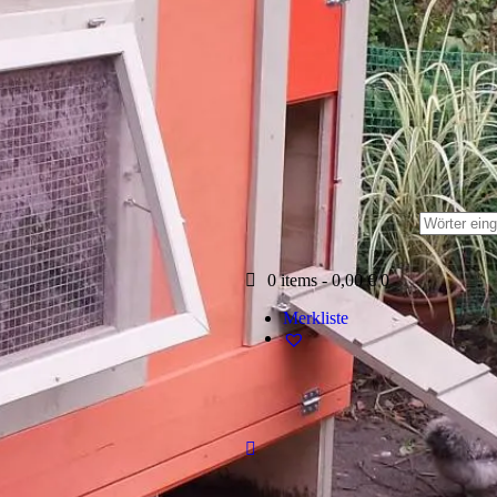
0 items
-
0,00 €
0
Merkliste