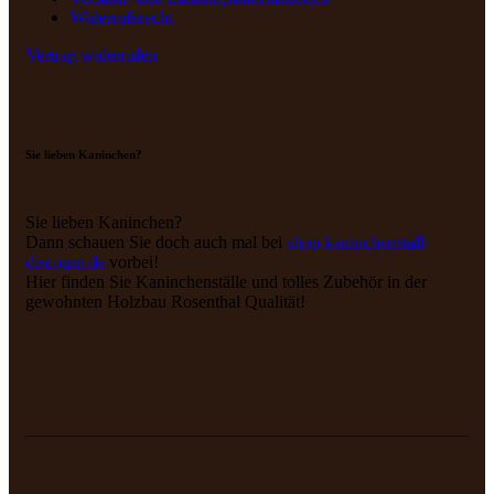
Widerrufsrecht
Vertrag widerrufen
Sie lieben Kaninchen?
Sie lieben Kaninchen?
Dann schauen Sie doch auch mal bei
shop.kaninchenstall-
discount.de
vorbei!
Hier finden Sie Kaninchenställe und tolles Zubehör in der
gewohnten Holzbau Rosenthal Qualität!