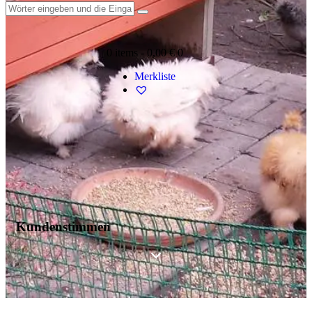
0 items
-
0,00 €
0
Merkliste
Kundenstimmen