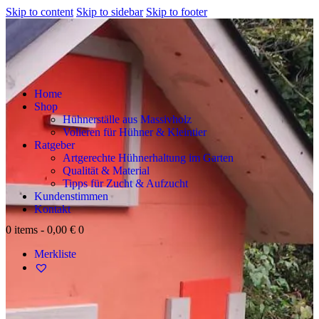
Skip to content
Skip to sidebar
Skip to footer
Home
Shop
Hühnerställe aus Massivholz
Volieren für Hühner & Kleintier
Ratgeber
Artgerechte Hühnerhaltung im Garten
Qualität & Material
Tipps für Zucht & Aufzucht
Kundenstimmen
Kontakt
0 items
-
0,00 €
0
Merkliste